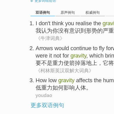
更多
词组短语
双语例句
原声例句
权威例句
I
don't
think
you
realise
the
grav
我
认为
你
没有意识
到形势
的
严重
《牛津词典》
Arrows
would
continue
to
fly
for
were it not for
gravity
,
which
bri
要不是
重力
使
箭
掉落地上，
它
将
《柯林斯英汉双解大词典》
How
low
gravity
affects
the hum
低
重力
如何
影响
人体
。
youdao
更多双语例句