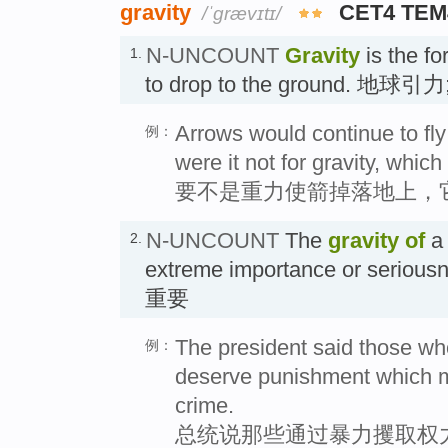
gravity
CET4 TEM
/ˈɡrævɪtɪ/
N-UNCOUNT
Gravity
is the fo
1.
to drop to the ground. 地球引
Arrows would continue to fly 
例：
were it not for gravity, whic
要不是重力使箭掉落地上，
N-UNCOUNT
The
gravity
of
a 
2.
extreme importance or ser
重要
The president said those wh
例：
deserve punishment which ma
crime.
总统说那些通过暴力攫取权