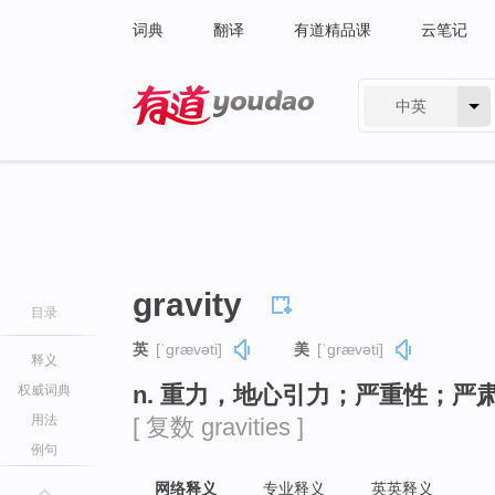
词典
翻译
有道精品课
云笔记
中英
有道 - 网易旗下搜索
gravity
目录
英
[ˈɡrævəti]
美
[ˈɡrævəti]
释义
n. 重力，地心引力；严重性；严
权威词典
用法
[ 复数 gravities ]
例句
网络释义
专业释义
英英释义