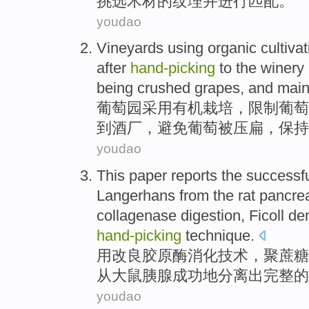
挑选
木材
的纹理
并
进行匹配
。
youdao
Vineyards
using
organic
cultiva
after
hand-picking
to the
winery
being
crushed
grapes
, and
main
葡萄园
采用
有机
栽培
，
限制
葡萄
到
酒厂
，
避免
葡萄
被
压扁
，
保持
youdao
This paper reports the
successf
Langerhans
from
the rat
pancre
collagenase
digestion
,
Ficoll
den
hand-picking
technique
.
用
改良
胶原酶
消化技术
，聚
蔗糖
从
大
鼠
胰腺
成功
地分离
出完整
的
youdao