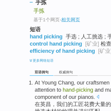
手拣
手拣
基于1个网页
-
相关网页
短语
hand picking
手选 ; 人工挑选 ; 
control hand picking
[矿业]
检查
efficiency of hand picking
[矿业
更多
网络短语
双语例句
权威例句
At
Young Chang
,
our
craftsmen
attention to
hand-picking
and
ma
component
of
our
pianos
.
在
英
昌，
我们
的
工匠
花费
大量
的