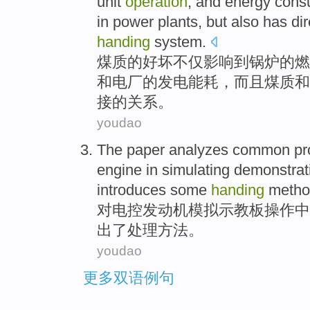
unit
operation
,
and
energy cons
in
power plants
,
but
also
has
dir
handing
system
.
煤质
的好坏
不仅
影响
到
锅炉
的
燃
和
电厂
的
发电
能耗
，
而且
煤质和
接
的
关系
。
youdao
The paper analyzes
common
pr
engine
in
simulating
demonstrat
introduces some
handing
metho
对
电控
发动机
模拟
示教板
操作
中
出
了
处理
方法
。
youdao
更多双语例句