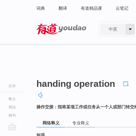
词典
翻译
有道精品课
云笔记
中英
有道 - 网易旗下搜索
handing operation
目录
释义
操作交接：指将某项工作或任务从一个人或部门转交
用法
例句
网络释义
专业释义
go
短语