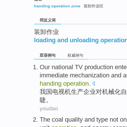
top
handing operation zone
装卸作业区
同近义词
装卸作业
loading and unloading operatio
双语例句
权威例句
Our national
TV
production
ente
immediate
mechanization
and a
handing
operation
.
我国
电视机
生产
企业
对
机械化
自
睫。
youdao
The
coal
quality
and
type
not on