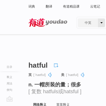
词典
翻译
有道精品课
云笔记
中英
有道 - 网易旗下搜索
hatful
目录
英
[ˈhætfʊl]
美
[ˈhætfʊl]
释义
n. 一帽所装的量；很多
用法
例句
[ 复数 hatfuls或hatsful ]
go
网络释义
英英释义