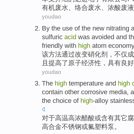
有机
废水、
络合
废水、
浓
酸
废液
youdao
By
the
use of the new
nitrating
sulfuric
acid
was
avoided
and
th
friendly
with
high
atom
economy
该
方法
通过
改变
硝化
剂
，不仅成
且
提高
了
原子经济性，
具有
良好
youdao
The
high
temperature
and
high
contain
other
corrosive
media
, 
the
choice
of
high
-alloy
stainles
对于
高温
高
浓
醋酸
或
含有
其它
腐
高
合金
不锈钢
或
氟
塑料
泵
。