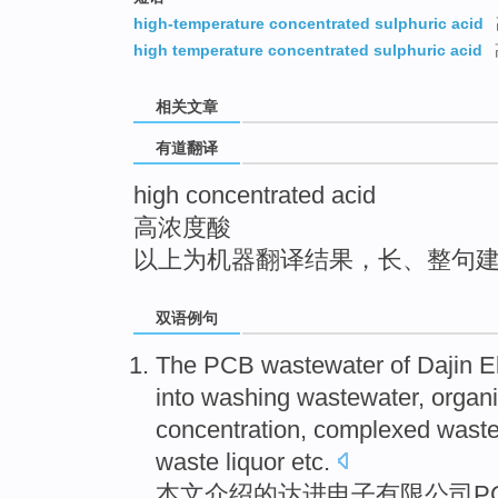
top
high-temperature concentrated sulphuric acid
high temperature concentrated sulphuric acid
相关文章
有道翻译
high concentrated acid
高浓度酸
以上为机器翻译结果，长、整句
双语例句
The
PCB
wastewater
of
Dajin
E
into
washing
wastewater,
organ
concentration
,
complexed
waste
waste liquor
etc
.
本文介绍
的
达进
电子
有限
公司
P