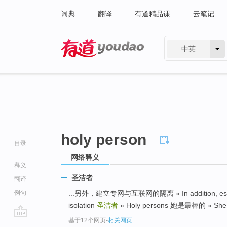
词典
翻译
有道精品课
云笔记
中英
有道 - 网易旗下搜索
holy person
目录
网络释义
释义
圣洁者
翻译
例句
...另外，建立专网与互联网的隔离 » In addition, establish
isolation
圣洁者
» Holy persons 她是最棒的 » She is
基于12个网页
-
相关网页
go