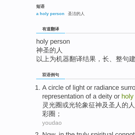
top
短语
a holy person
圣洁的人
有道翻译
holy person
神圣的人
以上为机器翻译结果，长、整句
双语例句
A circle
of
light
or
radiance
surr
representation of a deity
or
hol
灵光
圈
或
光
轮
象征
神及圣人
的
人
彩
圈；
youdao
Now,
in
the
truly
spiritual
connot