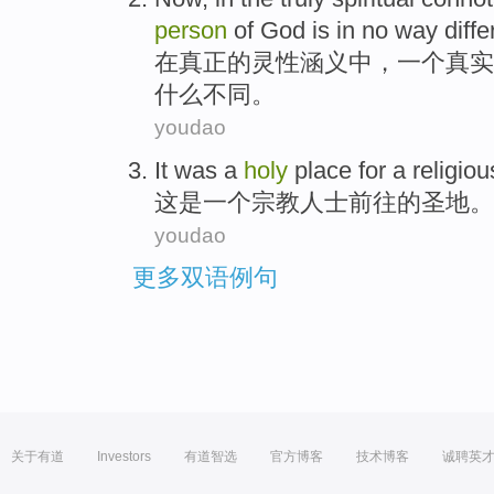
person
of
God
is in
no
way
diff
在
真正
的
灵性
涵义
中，
一个
真实
什么
不同
。
youdao
It
was
a
holy
place for
a
religiou
这
是
一个
宗教
人士
前往
的
圣地
。
youdao
更多双语例句
关于有道
Investors
有道智选
官方博客
技术博客
诚聘英