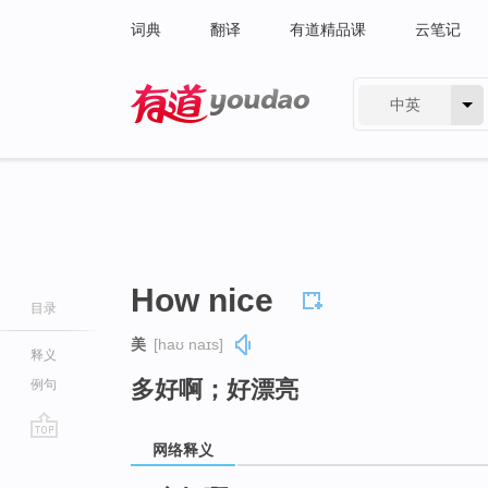
词典
翻译
有道精品课
云笔记
中英
有道 - 网易旗下搜索
How nice
目录
美
[haʊ naɪs]
释义
多好啊；好漂亮
例句
网络释义
go
top