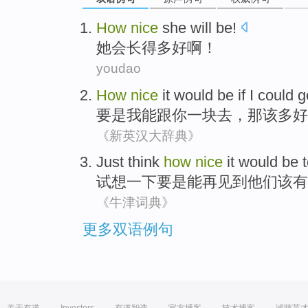
How
nice
she
will be!
她
会长得
多
好啊！
youdao
How
nice
it
would be if
I
could
g
要是
我
能
跟
你
一
块去
，
那
该
多
好
《新英汉大辞典》
Just think
how
nice
it
would
be 
试想
一下
要是
能
再
见到
他们
该
有
《牛津词典》
更多双语例句