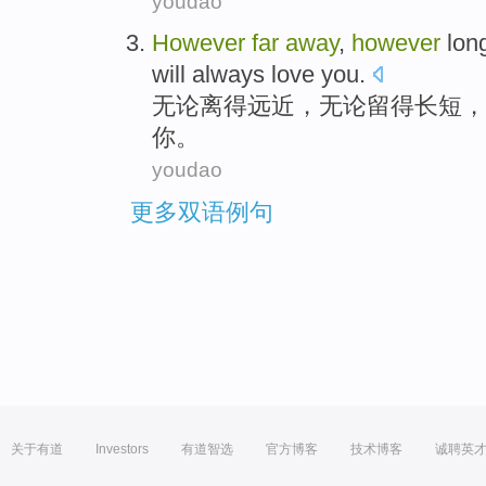
youdao
However
far
away
,
however
lon
will
always
love
you
.
无论
离
得远近，
无论
留得
长短
，
你
。
youdao
更多双语例句
关于有道
Investors
有道智选
官方博客
技术博客
诚聘英