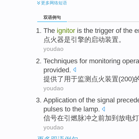
更多
网络短语
双语例句
The
ignitor
is
the
trigger
of
the
e
点
火器
是
引擎
的
启动
装置。
youdao
Techniques
for
monitoring
opera
provided
.
提供了
用于
监测
点火
装置(200)
youdao
Application of the
signal
preced
pulses
to
the
lamp
.
信号
在引燃
脉冲
之前
加
到
放电灯
youdao