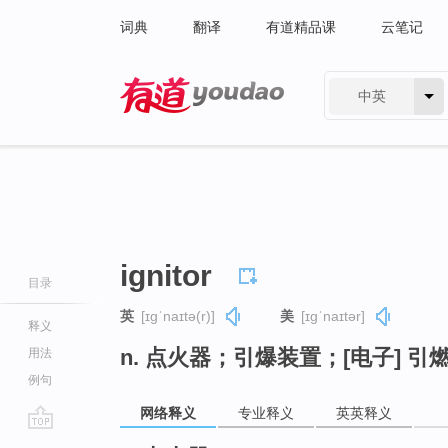
词典
翻译
有道精品课
云笔记
中英
有道 - 网易旗下搜索
ignitor
目录
英
[ɪɡˈnaɪtə(r)]
美
[ɪɡˈnaɪtər]
释义
n. 点火器；引爆装置；[电子] 引
用法
例句
网络释义
专业释义
英英释义
go