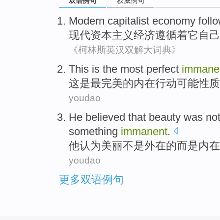
双语例句
权威例句
Modern
capitalist
economy
foll
现代
资本主义
经济
遵循着
它
自己
《柯林斯英汉双解大词典》
This
is
the most
perfect
immane
这
是
最
完美的
内在
行动
可能
性质
youdao
He
believed that
beauty
was no
something
immanent
.
他
认为
美丽
不是
外在的
而是
内在
youdao
更多双语例句