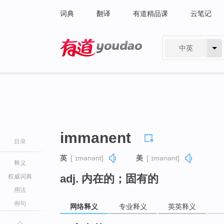
词典
翻译
有道精品课
云笔记
中英
有道 - 网易旗下搜索
immanent
目录
英
[ˈɪmənənt]
美
[ˈɪmənənt]
释义
adj. 内在的；固有的
权威词典
用法
例句
网络释义
专业释义
英英释义