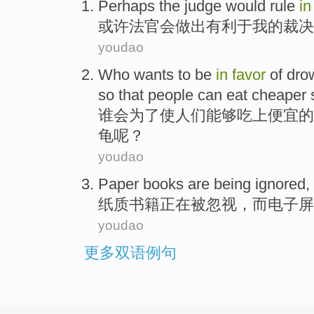
Perhaps
the judge
would
rule
i
或许
法官
会
做出
有利于
我
的
裁决
youdao
Who wants
to be
in
favor
of
dro
so that
people
can
eat
cheaper
谁
会
为了
使
人们
能够
吃
上便宜
的
龟
呢？
youdao
Paper
books
are being
ignored
,
纸质
书籍
正在
被
忽视
，而电子屏
youdao
更多双语例句