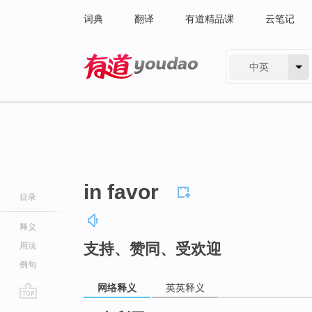
词典
翻译
有道精品课
云笔记
中英
有道 - 网易旗下搜索
in favor
目录
释义
支持、赞同、受欢迎
用法
例句
网络释义
英英释义
go