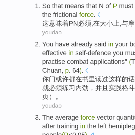
So
that
means that
N
of
P
must
top
the
frictional
force
.
这
意味着
PN
必须
,
在
大小
上,与
youdao
You
have
already
said
in
your
b
effective
in
self-defence
you
mu
practise
combat
applications"
(
T
Chuan
,
p
. 64
)
.
你
门
或许都
在
书
里
读过
这样
的话
就
必须
练习
内
劲
，
并且
实践
格斗
页）。
youdao
The
average
force
vector quanti
after
training
in
the left
hemipleg
people
(
P
<0.05
)
.