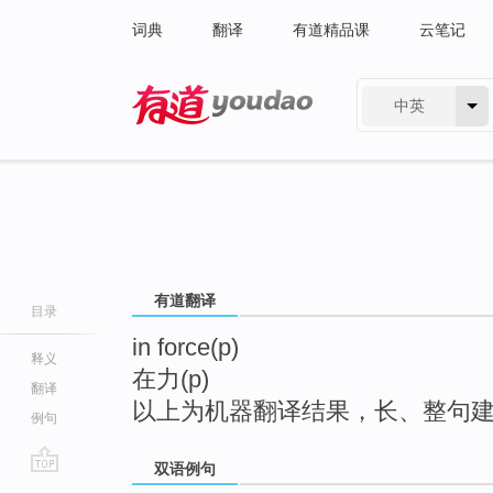
词典
翻译
有道精品课
云笔记
中英
有道 - 网易旗下搜索
有道翻译
目录
in force(p)
释义
在力(p)
翻译
以上为机器翻译结果，长、整句
例句
双语例句
go