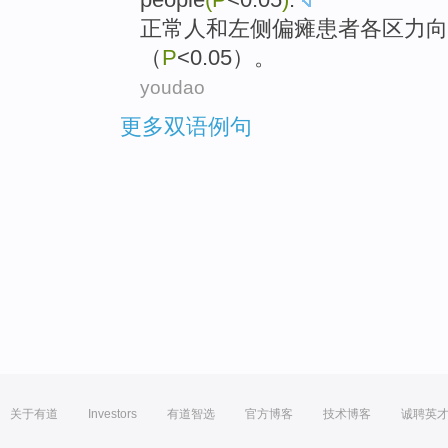
正常人
和
左侧
偏瘫患者各区
力
向
（
P
<0.05）。
youdao
更多双语例句
关于有道
Investors
有道智选
官方博客
技术博客
诚聘英