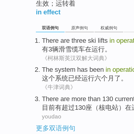
生效；运转着
in effect
双语例句
原声例句
权威例句
There are
three
ski
lifts
in
opera
有
3
辆滑雪
缆车
在
运行
。
《柯林斯英汉双解大词典》
The
system
has been
in
operati
这个
系统
已经
运行
六
个月
了。
《牛津词典》
There are
more than
130
curren
目前
有
超过
130座（核电站）
在
youdao
更多双语例句