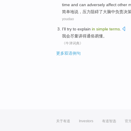
time
and
can adversely
affect
other
m
简单
地说
，
压力
阻碍
了
大脑
中
负责
决
youdao
I'll
try to
explain
in
simple
terms
.
我会
尽量
讲得
通俗易懂。
《牛津词典》
更多双语例句
关于有道
Investors
有道智选
官