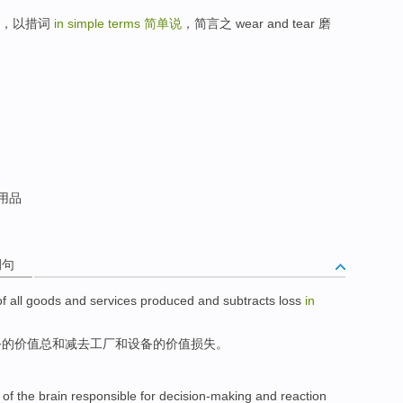
。方面，以措词
in simple terms
简单说
，简言之 wear and tear 磨
用品
例句
of
all
goods
and
services
produced
and subtracts
loss
in
务
的
价值
总和
减去
工厂
和设备的价值
损失
。
of the
brain
responsible for
decision-making
and
reaction