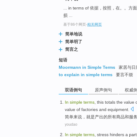
... in terms of 依据，按照，在。
损 ...
基于86个网页
-
相关网页
简单地说
简单明了
简言之
短语
Moormann in Simple Terms
家居与日
to explain in simple terms
要言不烦
双语例句
原声例句
权威
In
simple
terms
, this totals
the
value
value
of factories
and
equipment.
简单
来说
，就是产出
的
所有
商品
和
服
youdao
In
simple
terms
,
stress
hinders
a
part