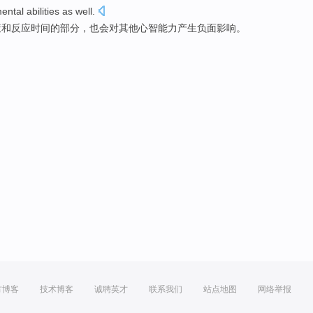
ental
abilities
as
well
.
策
和
反应
时间
的
部分
，也
会
对
其他
心智能力产生负面影响。
方博客
技术博客
诚聘英才
联系我们
站点地图
网络举报