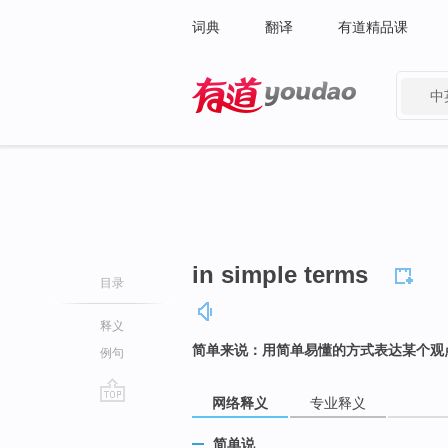
词典
翻译
有道精品课
中
有道 - 网易旗下搜索
in simple terms
目录
释义
简单来说：用简单易懂的方式表达某个观
例句
网络释义
专业释义
go
top
简单说