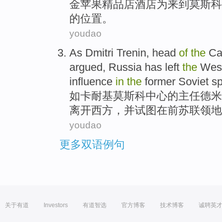
金苹果
精品店
酒店
为
来到
莫斯科
的
位置。
youdao
As
Dmitri
Trenin
, head
of
the
Ca
argued,
Russia
has
left
the
Wes
influence
in
the
former
Soviet
sp
如
卡耐基
莫斯科
中心
的
主任德米
离开
西方
，
并
试图
在
前
苏联领地
youdao
更多双语例句
关于有道
Investors
有道智选
官方博客
技术博客
诚聘英