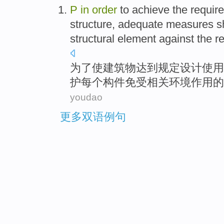
P
in
order
to
achieve
the
requir
top
structure,
adequate
measures
s
structural element
against
the
r
为了
使
建筑物达到
规定
设计
使用
护
每个
构件
免受
相关
环境
作用
的
youdao
更多双语例句