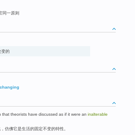
官同一原则
不可改变的
changing
n
that
theorists
have
discussed
as if
it
were
an
inalterable
戏
，仿佛
它
是
生活
的固定不变的
特性
。