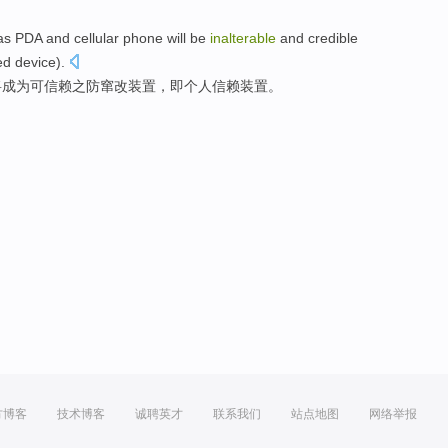
as
PDA
and cellular
phone
will
be
inalterable
and credible
ed
device
).
将
成为
可
信赖
之防
窜改装置
，即
个人
信赖
装置
。
方博客
技术博客
诚聘英才
联系我们
站点地图
网络举报