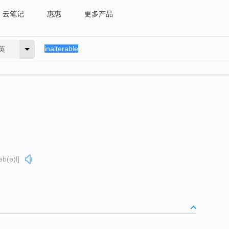
云笔记
惠惠
更多产品
英
əb(ə)l]