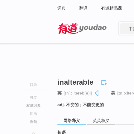
词典
翻译
有道精品课
中
有道 - 网易旗下搜索
inalterable
目录
英
[ɪnˈɔːltərəb(ə)l]
美
[ɪnˈɔːltər
释义
adj. 不变的；不能变更的
权威词典
用法
网络释义
英英释义
例句
短语