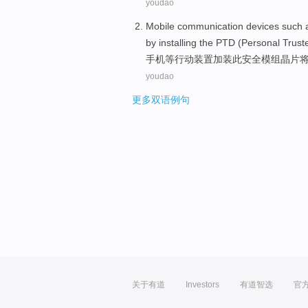
youdao
Mobile
communication
devices
such
by
installing
the PTD (
Personal
Trust
手机
等
行动
装置
加装
此安全模组晶片
youdao
更多双语例句
关于有道
Investors
有道智选
官