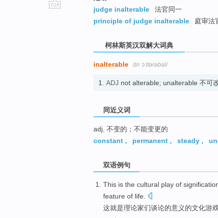
judge inalterable
法官同一
go
principle of judge inalterable
庭审法
top
柯林斯英汉双解大词典
inalterable
/ɪnˈɔːltərəbəl/
1.
ADJ
not alterable; unalterable 
同近义词
adj. 不变的；不能变更的
constant
,
permanent
,
steady
,
un
双语例句
This
is
the
cultural
play
of
significatio
feature
of
life
.
这
就是
理论家们
谈论
的
意义
的
文化
游