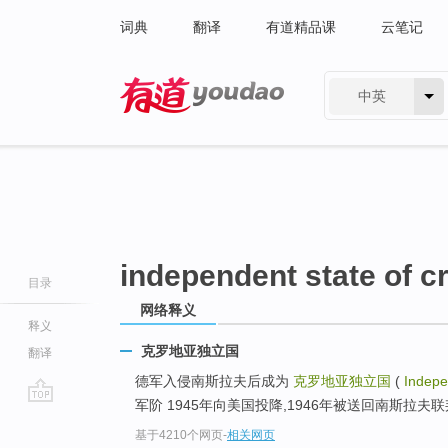
词典
翻译
有道精品课
云笔记
中英
有道 - 网易旗下搜索
independent state of cr
目录
网络释义
释义
克罗地亚独立国
翻译
德军入侵南斯拉夫后成为
克罗地亚独立国
(
Indepe
军阶 1945年向美国投降,1946年被送回南斯拉夫联
go
基于4210个网页
-
相关网页
top