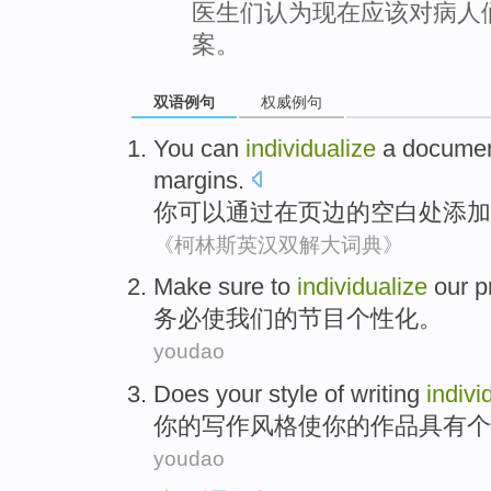
医生们认为现在应该对病人
案。
双语例句
权威例句
You
can
individualize
a
docume
margins
.
你
可以
通过
在
页
边
的空白处
添加
《柯林斯英汉双解大词典》
Make sure
to
individualize
our
p
务必
使
我们
的节目个性化。
youdao
Does
your
style
of
writing
indivi
你
的
写作
风格
使你的
作品
具有
个
youdao