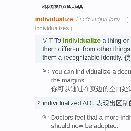
柯林斯英汉双解大词典
individualize
/ˌɪndɪˈvɪdjʊəˌlaɪz/
( 
individualizes )
V-T
To
individualize
a thing or
1.
them different from other things
them a recognizable identi
You can individualize a do
例：
the margins.
你可以通过在页边的空白处
individualized
ADJ
表现出区别
2.
Doctors feel that a more ind
例：
should now be adopted.