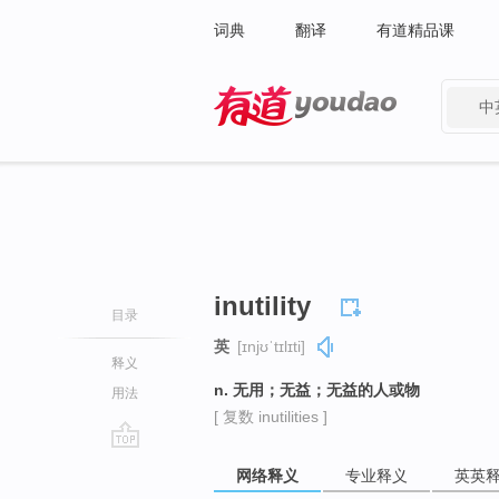
词典
翻译
有道精品课
中
有道 - 网易旗下搜索
inutility
目录
英
[ɪnjʊˈtɪlɪti]
释义
n. 无用；无益；无益的人或物
用法
[ 复数 inutilities ]
go
网络释义
专业释义
英英
top