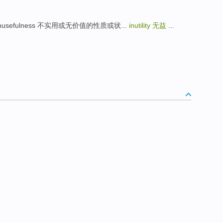
词... unusefulness 不实用或无价值的性质或状...
inutility
无益
...