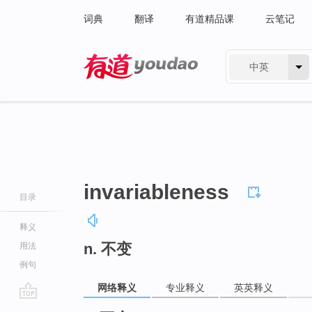
词典
翻译
有道精品课
云笔记
中英
有道 - 网易旗下搜索
invariableness
目录
释义
n. 不变
用法
例句
网络释义
专业释义
英英释义
go