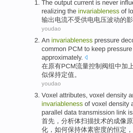
The output
current
is never
infl
realizing
the
invariableness
of
l
输出
电流
不
受
供电
电压波动
的
影
youdao
An
invariableness
pressure dec
common
PCM
to keep
pressure
approximately
.
在原有
PCM
流量
控制阀
组
中加
似保持定值。
youdao
Voxel
attributes
,
voxel
density
a
invariableness
of voxel density
parallel
data
transmission
link
i
首先，
分析
体
扫描技术
的
成像原
化，如何
保持
体素密度的
恒定
，