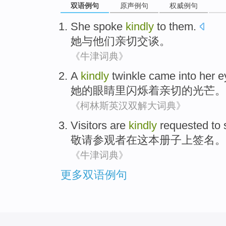
双语例句
原声例句
权威例句
She
spoke
kindly
to
them
.
她
与
他们
亲切
交谈
。
《牛津词典》
A
kindly
twinkle
came into
her
e
她
的眼睛里闪烁着
亲切
的光芒。
《柯林斯英汉双解大词典》
Visitors
are
kindly
requested to
敬请
参观者
在
这本
册子
上签名
。
《牛津词典》
更多双语例句