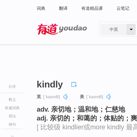
词典
翻译
有道精品课
云笔记
中英
有道 - 网易旗下搜索
kindly
目录
英
[ˈkaɪndli]
美
[ˈkaɪndli]
释义
adv. 亲切地；温和地；仁慈地
权威词典
用法
adj. 亲切的；和蔼的；体贴的；
例句
[ 比较级 kindlier或more kindly 最高级