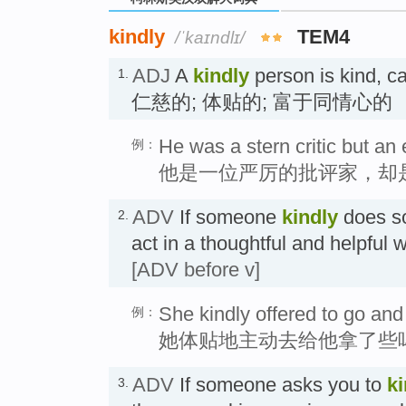
kindly
TEM4
/ˈkaɪndlɪ/
ADJ
A
kindly
person is kind, c
1.
仁慈的; 体贴的; 富于同情心的
He was a stern critic but an
例：
他是一位严厉的批评家，却
ADV
If someone
kindly
does so
2.
act in a thoughtful and help
[ADV before v]
She kindly offered to go and
例：
她体贴地主动去给他拿了些
ADV
If someone asks you to
ki
3.