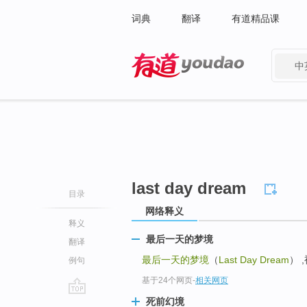
词典
翻译
有道精品课
中
有道 - 网易旗下搜索
last day dream
目录
网络释义
释义
最后一天的梦境
翻译
最后一天的梦境
（
Last Day Dream
） ,
例句
基于24个网页
-
相关网页
死前幻境
go