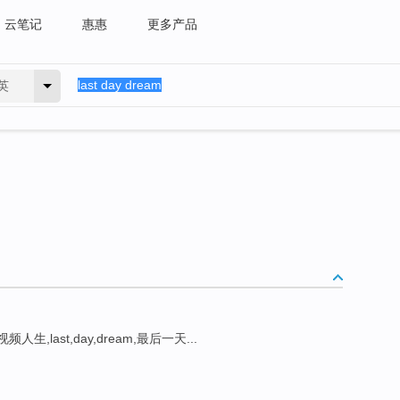
云笔记
惠惠
更多产品
英
视频人生,last,day,dream,最后一天...