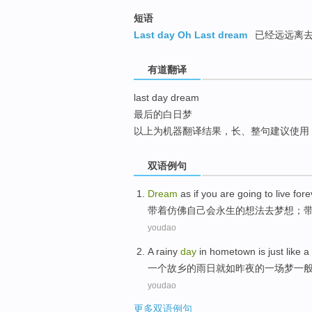
top
短语
Last day Oh Last dream
已经远远离
有道翻译
last day dream
最后的白日梦
以上为机器翻译结果，长、整句建议使用
双语例句
Dream
as
if
you
are going
to
live fore
带着
仿佛
自己
会
永生
的想法去
梦想
；
youdao
A
rainy
day
in
hometown
is just
like
a
一
个
故乡的
雨
日
就
如
昨夜
的
一
场梦一
youdao
更多双语例句