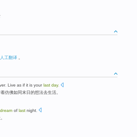
去
人工翻译
。
ver
.
Live
as
if
it is
your
last
day
.
带着仿佛如同末日的想法去
生活
。
dream
of
last
night
.
般
。