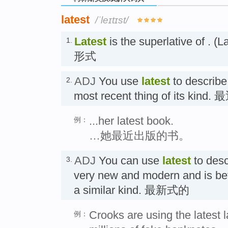
latest
/ˈleɪtɪst/
Latest
is the superlative of .
1.
形式
ADJ
You use
latest
to describe
2.
most recent thing of its kind.
...her latest book.
例：
…她最近出版的书。
ADJ
You can use
latest
to desc
3.
very new and modern and is bett
a similar kind. 最新式的
Crooks are using the latest 
例：