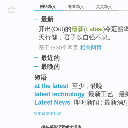
网络释义
专业释义
英英释义
go
最新
top
开出(Out)的
最新
(
Latest
)夺冠赔率
天行健，君子以自强不息。
基于3530个网页
-
相关网页
最近的
最晚的
短语
at the latest
至少 ; 最晚
latest technology
最新工艺 ; 最
Latest News
即时新闻 ; 最新消息
更多
网络短语
柯林斯英汉双解大词典