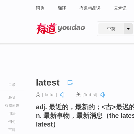
词典
翻译
有道精品课
云笔记
中英
有道 - 网易旗下搜索
latest
目录
英
[ˈleɪtɪst]
美
[ˈleɪtɪst]
释义
adj. 最近的，最新的；<古>最
权威词典
用法
n. 最新事物，最新消息（the late
例句
latest）
百科