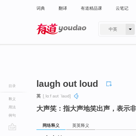
词典
翻译
有道精品课
云笔记
中英
有道 - 网易旗下搜索
laugh out loud
目录
英
[ˌlɑːf aʊt ˈlaʊd]
释义
大声笑：指大声地笑出声，表示
用法
例句
网络释义
英英释义
go