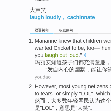
大声笑
laugh loudly
,
cachinnate
双语例句
权威例句
M
arianne knew that children wer
wanted Cricket to be, too—"hum
you
laugh
out
loud
."
玛
丽安知道孩子们都充满童趣，
——“发自内心的幽默，能让你笑
youdao
However
,
most
young
netizens
to
tears
"
or
simply
"
LOL
",
which
然而
，
大多数
年轻
网民
认为
这个
是
“
LOL
”，
意思
是“
大笑
”。