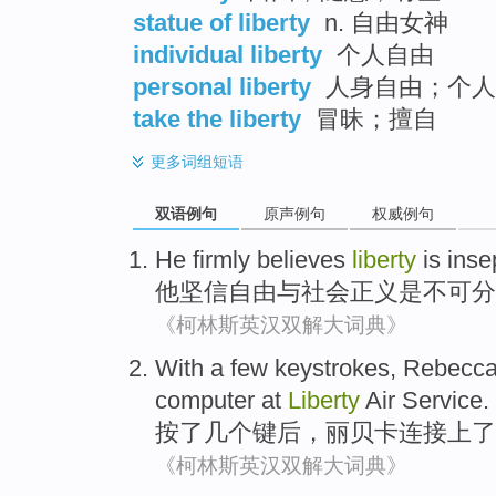
statue of liberty
n. 自由女神
individual liberty
个人自由
personal liberty
人身自由；个人
take the liberty
冒昧；擅自
更多
词组短语
双语例句
原声例句
权威例句
He
firmly believes
liberty
is
inse
他
坚信
自由
与
社会
正义
是
不可分
《柯林斯英汉双解大词典》
With
a
few
keystrokes
,
Rebecc
computer
at
Liberty
Air
Service
.
按了
几个
键
后，
丽贝卡
连接上
了
《柯林斯英汉双解大词典》