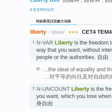
更多
网络短语
柯林斯英汉双解大词典
liberty
CET4 TEM4
/ˈlɪbətɪ/
N-VAR
Liberty
is the freedom to
1.
way that you want, without inte
people or the authorities. 自由
...the ideal of equality and th
例：
…对平等的向往及对自由的
N-UNCOUNT
Liberty
is the fr
2.
you want, which you lose when 
身自由