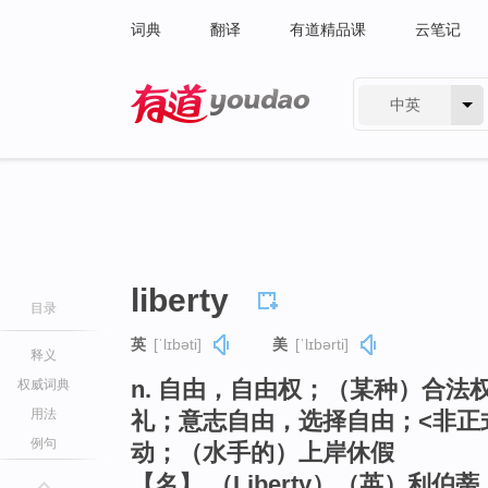
词典
翻译
有道精品课
云笔记
中英
有道 - 网易旗下搜索
liberty
目录
英
[ˈlɪbəti]
美
[ˈlɪbərti]
释义
n. 自由，自由权；（某种）合
权威词典
用法
礼；意志自由，选择自由；<非正
例句
动；（水手的）上岸休假
【名】 （Liberty）（英）利伯