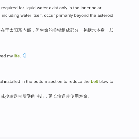
required for
liquid water
exist
only
in
the inner
solar
,
including
water
itself
, occur
primarily
beyond
the
asteroid
存在
于
太阳系
内部
，但
生命
的
关键
组成
部分，
包括
水
本身
，却
ved
my
life
.
al
installed
in
the bottom
section
to
reduce
the
belt
blow
to
，
减少
输送带所受的
冲击
，延长输送带使用寿命。