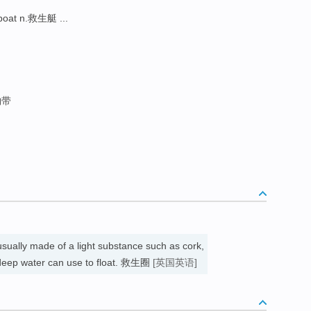
-boat n.救生艇 ...
物带
 usually made of a light substance such as cork,
 deep water can use to float. 救生圈
[英国英语]