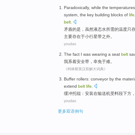
Paradoxically
,
while
the
temperatures
system
, the
key
building blocks
of
life
belt
.
矛盾
的是，
虽然
液态水
所需
的
温度
只
主要
存在于
小行星
带
之外
。
youdao
The fact
I
was wearing
a seat
belt
sa
我
系
着安全带，幸免于难。
《柯林斯英汉双解大词典》
Buffer
rollers
:
conveyor
by the
materi
extend
belt
life
.
缓冲
托辊
：
安装
在
输送机
受
料
段
下方
youdao
更多双语例句