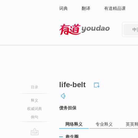
词典
翻译
有道精品课
中
有道 - 网易旗下搜索
life-belt
目录
释义
债务担保
权威词典
例句
网络释义
专业释义
英英
救生圈