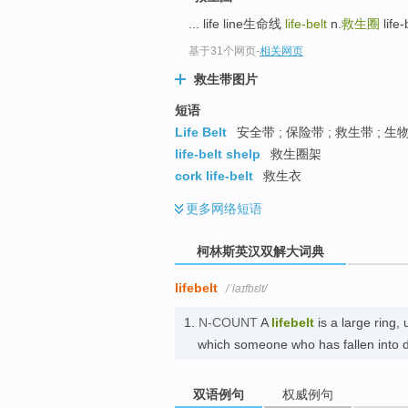
go
... life line生命线
life-belt
n.
救生圈
life
top
基于31个网页
-
相关网页
救生带图片
短语
Life Belt
安全带 ; 保险带 ; 救生带 ; 生
life-belt shelp
救生圈架
cork life-belt
救生衣
更多
网络短语
柯林斯英汉双解大词典
lifebelt
/ˈlaɪfbɛlt/
1.
N-COUNT
A
lifebelt
is a large ring,
which someone who has fallen into
双语例句
权威例句