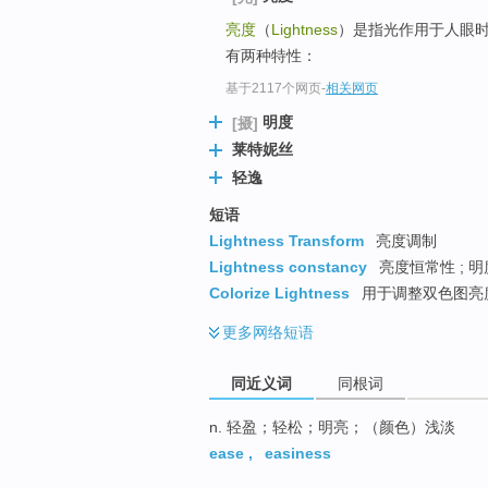
top
亮度
（
Lightness
）是指光作用于人眼
有两种特性：
基于2117个网页
-
相关网页
明度
[摄]
莱特妮丝
轻逸
短语
Lightness Transform
亮度调制
Lightness constancy
亮度恒常性 ; 明
Colorize Lightness
用于调整双色图亮
更多
网络短语
同近义词
同根词
n. 轻盈；轻松；明亮；（颜色）浅淡
ease
,
easiness