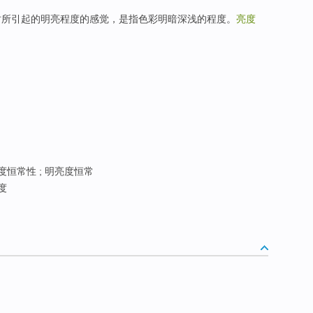
时所引起的明亮程度的感觉，是指色彩明暗深浅的程度。
亮度
度恒常性 ; 明亮度恒常
度