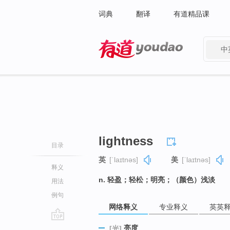
词典
翻译
有道精品课
中
有道 - 网易旗下搜索
lightness
目录
英
[ˈlaɪtnəs]
美
[ˈlaɪtnəs]
释义
n. 轻盈；轻松；明亮；（颜色）浅淡
用法
例句
网络释义
专业释义
英英
go
亮度
[光]