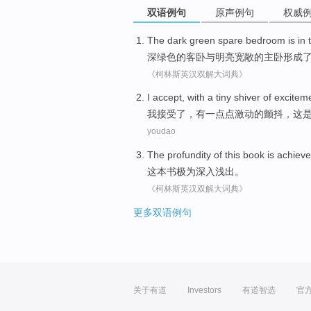
双语例句
原声例句
权威
The
dark
green spare
bedroom
is in 
深绿色
的客
卧
与
明亮宽敞
的
主
卧形成
《柯林斯英汉双解大词典》
I
accept
,
with
a
tiny
shiver
of
excitem
我
接受
了，
有
一点点
激动
的
颤抖
，这
youdao
The
profundity
of this
book
is achieve
这本书
极为深入浅出
。
《柯林斯英汉双解大词典》
更多双语例句
关于有道
Investors
有道智选
官