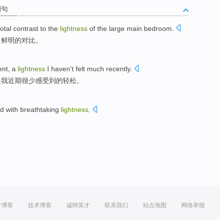
例句
total
contrast
to
the
lightness
of
the large
main
bedroom
.
了
鲜明的
对比
。
ent
, a
lightness
I
haven't
felt
much
recently
.
是我
近期
很少
感受到
的
轻松
。
d with breathtaking
lightness
.
方博客
技术博客
诚聘英才
联系我们
站点地图
网络举报