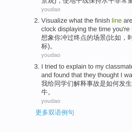
景观)，使
地平线
保持
水平
非常
youdao
Visualize
what
the finish
line
are
clock
displaying
the
time
you
're
想象
你
冲
过终点的场景(
比如
，
标)。
youdao
I
tried to
explain
to
my
classmat
and
found that
they
thought
I
wa
我
给
同学们
解释
事故
是
如何
发生
牛
。
youdao
更多双语例句