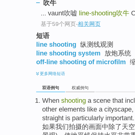
吹牛
... vaunt吹嘘
line-shooting
吹牛
C
基于59个网页
-
相关网页
短语
line shooting
纵测线观测
line shooting system
放炮系统
off-line shooting of microfilm
缩
更多
网络短语
双语例句
权威例句
When
shooting
a
scene that inc
other
elements
like
a cityscape
straight
is particularly
important
.
如果
我们拍摄
的
画面
中
除了
天空