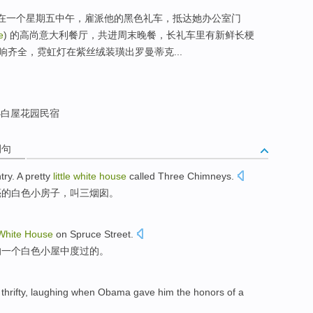
，在一个星期五中午，雇派他的黑色礼车，抵达她办公室门
e
) 的高尚意大利餐厅，共进周末晚餐，长礼车里有新鲜长梗
齐全，霓虹灯在紫丝绒装璜出罗曼蒂克...
白屋花园民宿
例句
try. A pretty
little
white
house
called Three Chimneys.
亮的白色小房子，叫三烟囱。
White
House
on
Spruce
Street
.
的
一个
白色
小屋
中
度过
的。
thrifty
,
laughing
when
Obama
gave
him
the
honors
of
a