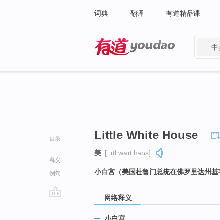
词典
翻译
有道精品课
中
有道 - 网易旗下搜索
Little White House
目录
美
[ˈlɪtl waɪt haʊs]
释义
小白宫（美国杜鲁门总统在佛罗里达州基
例句
网络释义
go
top
小白宫