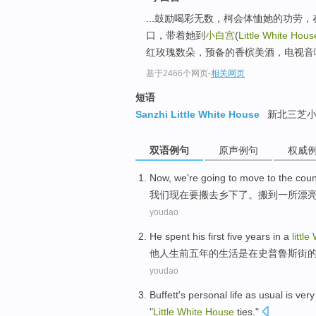
...鼓励喝彩无数，柯会体恤她的功劳
口，带着她到
小白宫
(
Little White Hous
红玫瑰数朵，预备的香槟美酒，电视音响
基于2466个网页
-
相关网页
短语
Sanzhi Little White House
新北三芝小
双语例句
原声例句
权威
N
ow, we're going to move to the coun
我
们现在要搬去乡下了。搬到一所漂
youdao
He
spent
his first
five
years
in
a
little
他人生前
五
年
的生活是
在
史
普鲁斯
街
youdao
Buffett's
personal
life
as
usual
is very
"
Little
White
House
ties
."