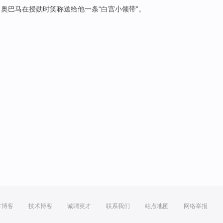
，
奥巴马
在
授勋
时
笑
称
送给
他
一条
“
白宫
小
领带
”。
方博客
技术博客
诚聘英才
联系我们
站点地图
网络举报