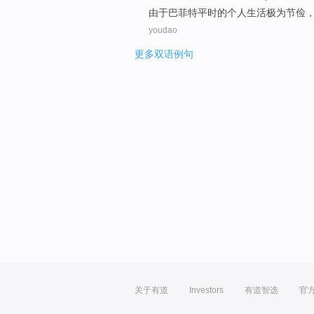
由于
巴菲特
平时
的
个人
生活
极为
节俭
youdao
更多双语例句
关于有道
Investors
有道智选
官