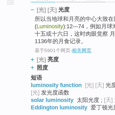
go
光度
[光]
[天]
top
所以当地球和月亮的中心大致在
(
Luminosity
):12---74，例
十五或十六日，这时肉眼觉察 
1136年的月食记录。
基于5901个网页
-
相关网页
亮度
[光]
照度
短语
luminosity function
[光]
[天]
光度
[光]
发光度函数
solar luminosity
太阳光度 ;
[天]
Eddington luminosity
爱丁顿光