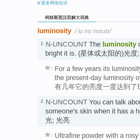
更多
网络短语
柯林斯英汉双解大词典
luminosity
/ˌluːmɪˈnɒsɪtɪ/
N-UNCOUNT
The
luminosity
o
1.
bright it is. (星体或太阳的)光
For a few years its luminosi
例：
the present-day luminosity o
有几年它的亮度一度达到了
N-UNCOUNT
You can talk abo
2.
someone's skin when it has a
光; 光亮
Ultrafine powder with a rosy
例：