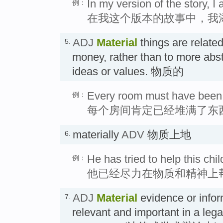
In my version of the story, 
例：
在我这个版本的故事中，我
ADJ
Material
things are relate
5.
money, rather than to more abst
ideas or values. 物质的
Every room must have been s
例：
每个房间肯定已经堆满了东
materially
ADV
物质上地
6.
He has tried to help this chil
例：
他已经尽力在物质和精神上
ADJ
Material
evidence or inform
7.
relevant and important in a leg