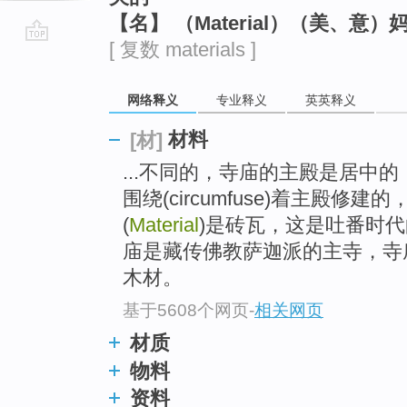
【名】 （Material）（美、意
[ 复数 materials ]
go
top
网络释义
专业释义
英英释义
材料
[材]
...不同的，寺庙的主殿是居中的，其
围绕(circumfuse)着主殿
(
Material
)是砖瓦，这是吐番时
庙是藏传佛教萨迦派的主寺，寺
木材。
基于5608个网页
-
相关网页
材质
物料
资料