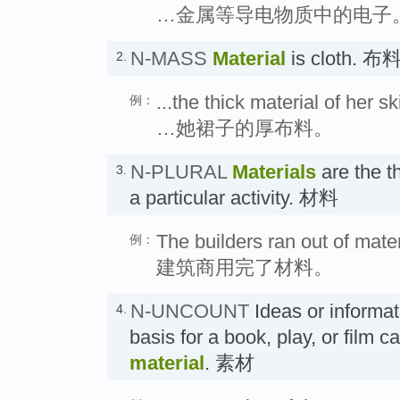
…金属等导电物质中的电子
N-MASS
Material
is cloth. 布
2.
...the thick material of her ski
例：
…她裙子的厚布料。
N-PLURAL
Materials
are the t
3.
a particular activity. 材料
The builders ran out of mater
例：
建筑商用完了材料。
N-UNCOUNT
Ideas or informat
4.
basis for a book, play, or film c
material
. 素材