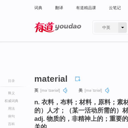
词典
翻译
有道精品课
云笔记
中英
有道 - 网易旗下搜索
material
目录
英
[məˈtɪəriəl]
美
[məˈtɪriəl]
释义
n. 衣料，布料；材料，原料；
权威词典
用法
的）人才；（某一活动所需的）
例句
adj. 物质的，非精神上的；重
百科
关的