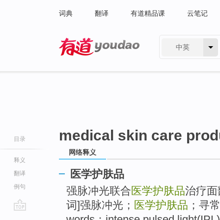
词典
翻译
有道精品课
云笔记
中英
有道 - 网易旗下搜索
medical skin care prod
目录
网络释义
释义
医学护肤品
翻译
例句
强脉冲光联合
医学护肤品
治疗面
词]强脉冲光；
医学护肤品
；寻常型
go
words：intense pulsed light(IP