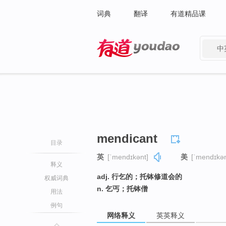
词典
翻译
有道精品课
中
有道 - 网易旗下搜索
mendicant
目录
英
[ˈmendɪkənt]
美
[ˈmendɪkən
释义
adj. 行乞的；托钵修道会的
权威词典
n. 乞丐；托钵僧
用法
例句
网络释义
英英释义