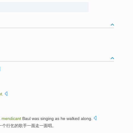
t
.
a
mendicant
Baul
was
singing
as he
walked
along.
一个
行乞
的
歌手
一面
走
一面
唱
。