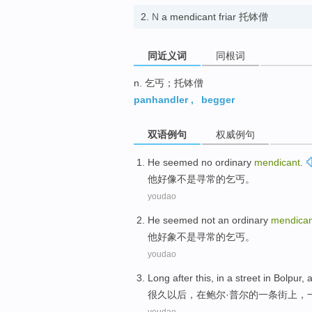
2.
N
a mendicant friar 托钵僧
同近义词
同根词
n. 乞丐；托钵僧
panhandler
,
begger
双语例句
权威例句
He
seemed
no
ordinary
mendicant
.
他
好像
不是
寻常
的
乞丐
。
youdao
He
seemed
not
an ordinary
mendican
他
好象
不是
寻常
的
乞丐
。
youdao
Long
after this
, in a
street
in
Bolpur
,
很久
以后
，
在
鲍尔
·普尔的
一条街
上，
youdao