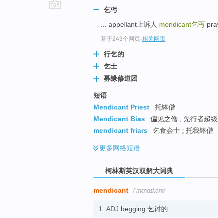
乞丐
go
... appellant上诉人
mendicant
乞丐
pra
top
基于243个网页
-
相关网页
行乞的
乞士
募缘修道团
短语
Mendicant Priest
托钵僧
Mendicant Bias
偏见之僧 ; 先行者超
mendicant friars
乞食会士 ; 托我钵僧
更多
网络短语
柯林斯英汉双解大词典
mendicant
/ˈmɛndɪkənt/
1.
ADJ
begging 乞讨的