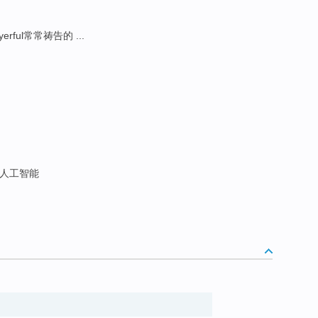
yerful常常祷告的 ...
级人工智能