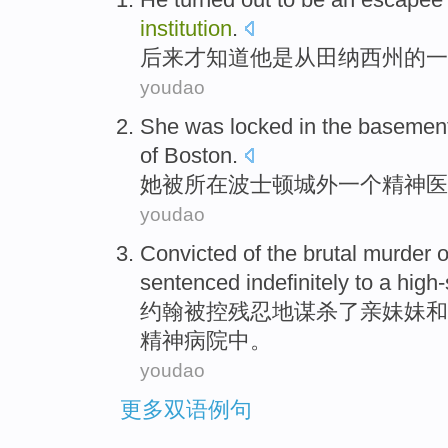
institution
.
后来才知道
他
是从
田纳西州
的
一
youdao
She
was locked
in the
basemen
of
Boston
.
她
被
所在
波士顿
城外
一个
精神
医
youdao
Convicted
of
the
brutal
murder
o
sentenced indefinitely
to
a high-
约翰被控
残忍地
谋杀
了
亲妹妹
和
精神病院中。
youdao
更多双语例句