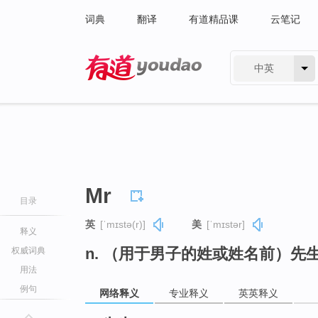
词典
翻译
有道精品课
云笔记
中英
有道 - 网易旗下搜索
Mr
目录
英
[ˈmɪstə(r)]
美
[ˈmɪstər]
释义
n. （用于男子的姓或姓名前）先
权威词典
用法
例句
网络释义
专业释义
英英释义