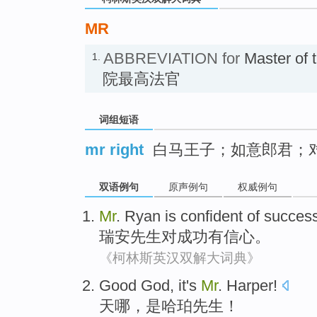
MR
ABBREVIATION for
Master of
1.
院最高法官
词组短语
mr right
白马王子；如意郎君；
双语例句
原声例句
权威例句
Mr
.
Ryan
is confident
of
succes
瑞安
先生
对
成功
有
信心。
《柯林斯英汉双解大词典》
Good God
,
it's
Mr
.
Harper
!
天
哪，
是
哈珀
先生
！