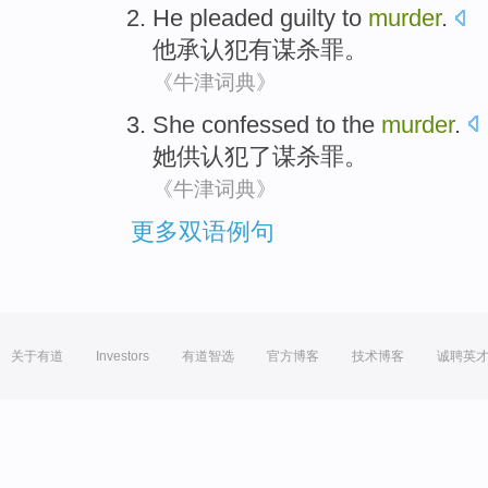
He
pleaded guilty
to
murder
.
他
承认
犯有
谋杀罪
。
《牛津词典》
She
confessed to
the
murder
.
她
供认
犯
了
谋杀罪
。
《牛津词典》
更多双语例句
关于有道
Investors
有道智选
官方博客
技术博客
诚聘英