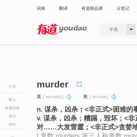
词典
翻译
有道精品课
云笔记
中英
有道 - 网易旗下搜索
murder
目录
英
[ˈmɜːdə(r)]
美
[ˈmɜːrdər]
释义
n. 谋杀，凶杀；<非正式>困难
权威词典
用法
v. 谋杀，凶杀；糟蹋，毁坏；<
例句
对……大发雷霆；<非正式>贪婪
[ 复数 murders 第三人称单数 mur