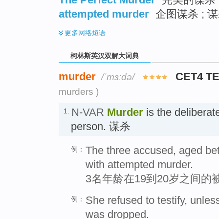
attempted murder
企图谋杀 ; 谋
更多
网络短语
柯林斯英汉双解大词典
murder
CET4 T
/ˈmɜːdə/
murders )
N-VAR
Murder
is the deliberate
1.
person. 谋杀
The three accused, aged be
例：
with attempted murder.
3名年龄在19到20岁之间
She refused to testify, unle
例：
was dropped.