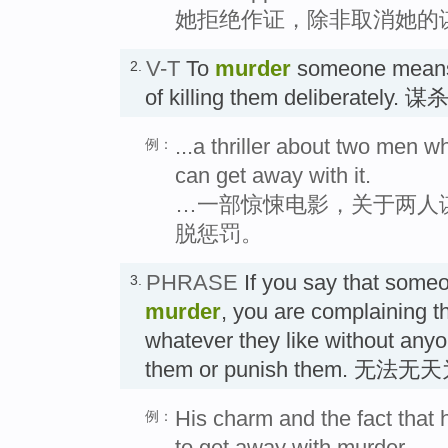
她拒绝作证，除非取消她的
V-T
To
murder
someone means 
2.
of killing them deliberately. 谋
...a thriller about two men w
例：
can get away with it.
…一部惊悚电影，关于两人
脱惩罚。
PHRASE
If you say that som
3.
murder
, you are complaining t
whatever they like without anyon
them or punish them. 无
His charm and the fact that h
例：
to get away with murder.