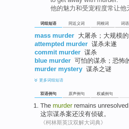
他的魅力和受宠程度常让他
词组短语
同近义词
同根词
词语
mass murder
大屠杀；大规模的
attempted murder
谋杀未遂
commit murder
谋杀
blue murder
可怕的谋杀；恐怖
murder mystery
谋杀之谜
更多
词组短语
双语例句
原声例句
权威例句
The
murder
remains
unresolved
这
宗
谋杀案
还
没有侦破
。
《柯林斯英汉双解大词典》