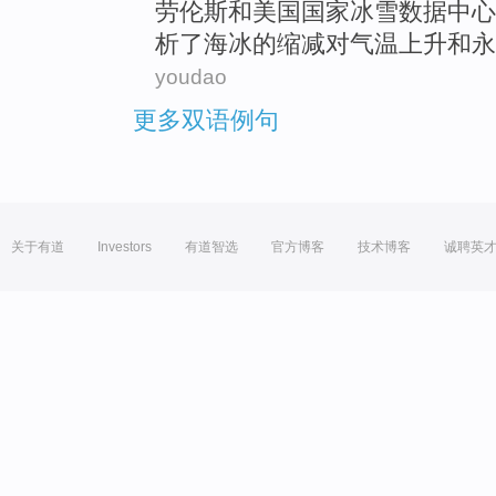
劳伦斯
和
美国
国家
冰雪
数据
中心
析
了
海冰
的
缩减对
气温
上升
和永
youdao
更多双语例句
关于有道
Investors
有道智选
官方博客
技术博客
诚聘英