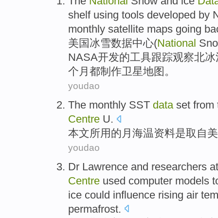
The
National
Snow
and
ice
Dat
shelf
using
tools
developed
by
monthly
satellite
maps
going bac
美国
冰雪
数据
中心
(
National
Sn
NASA
开发
的
工具
跟踪
观察
北冰
个月
都
制作
卫星
地图。
youdao
The
monthly
SST
data
set from
Centre
U
.
本文所用的
月
海温
资料
是取自
美
youdao
Dr Lawrence
and
researchers
a
Centre
used
computer
models
t
ice
could
influence
rising
air te
permafrost
.