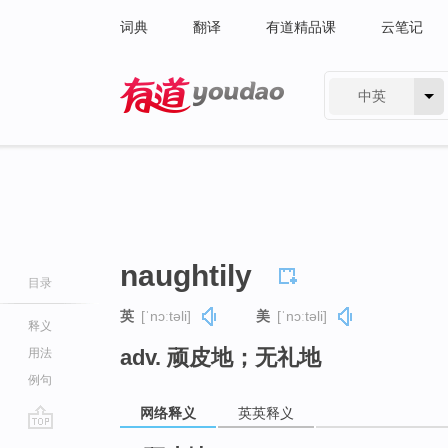
词典
翻译
有道精品课
云笔记
中英
有道 - 网易旗下搜索
naughtily
目录
英
[ˈnɔːtəli]
美
[ˈnɔːtəli]
释义
adv. 顽皮地；无礼地
用法
例句
网络释义
英英释义
go