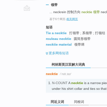
领带
... neckrein 控制方向
necktie
领带
nec
go
top
基于6个网页
-
相关网页
短语
Tie a necktie
打领带 ; 系领带 ; 打领结
rouleau necktie
圆筒形领带
necktie material
领带绸
更多
网络短语
柯林斯英汉双解大词典
necktie
/ˈnɛkˌtaɪ/
1.
N-COUNT
A
necktie
is a narrow pie
under his shirt collar and ties so t
同近义词
同根词