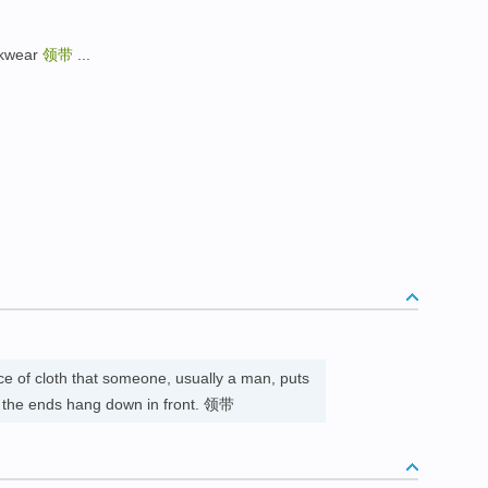
kwear
领带
...
ce of cloth that someone, usually a man, puts
hat the ends hang down in front. 领带