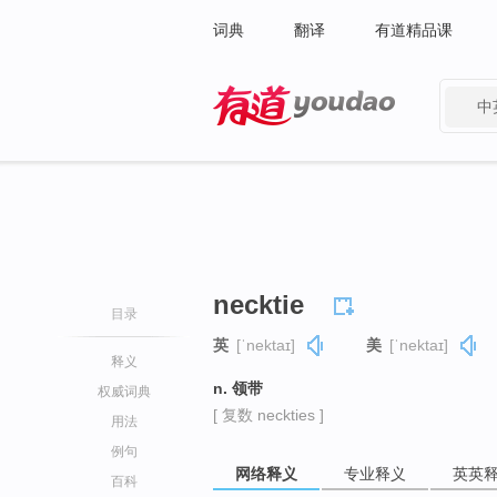
词典
翻译
有道精品课
中
有道 - 网易旗下搜索
necktie
目录
英
[ˈnektaɪ]
美
[ˈnektaɪ]
释义
n. 领带
权威词典
[ 复数 neckties ]
用法
例句
网络释义
专业释义
英英
百科