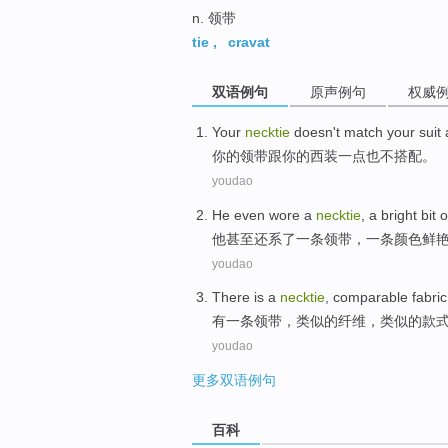
n. 领带
tie
,
cravat
双语例句
原声例句
权威
Your
necktie
doesn't
match
your
suit
a
你
的
领带
跟你的
西装
一点也
不
搭配
。
youdao
He
even
wore
a
necktie
, a
bright bit
o
他
甚至
还系
了
一
条
领带
，一条颜色
鲜
youdao
There is
a
necktie
,
comparable
fabric
有
一
条领带
，
类似
的
纤维
，类似的
款
youdao
更多双语例句
百科