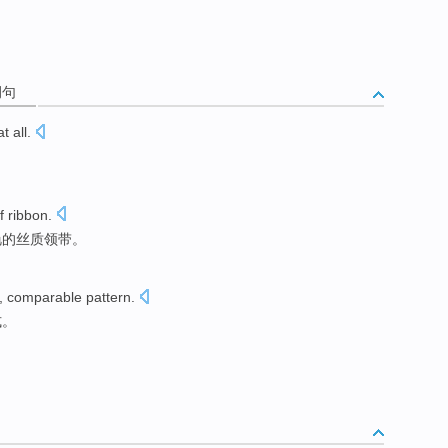
例句
t all.
f
ribbon.
艳
的
丝质领带。
, comparable
pattern
.
式
。