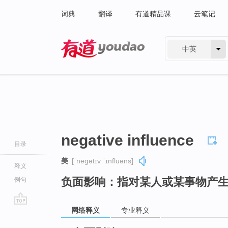
词典
翻译
有道精品课
云笔记
中英
有道 - 网易旗下搜索
negative influence
目录
美
[ˈneɡətɪv ˈɪnfluəns]
释义
负面影响：指对某人或某事物产
例句
网络释义
专业释义
go
top