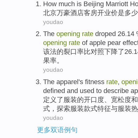
How much
is
Beijing
Marriott
Ho
北京
万豪
酒店
客房
开业
价
是
多少
youdao
The
opening
rate
droped
26.14 
opening
rate
of
apple pear
effec
该法的
裂口
率
比对照
下降
了
26
果率。
youdao
The
apparel
's
fitness
rate
,
open
defined
and used to describe
ap
定义
了
服装
的开口度、宽松度
和
式，探索服装款式特征与服装
热
youdao
更多双语例句