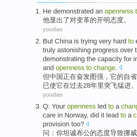
He
demonstrated
an
openness
他
显出了
对
变革的开明
态度
。
youdao
But
China
is trying
very
hard
to
truly astonishing progress
over
demonstrating
the
capacity for
i
and
openness
to
change
.
但
中国
正在
奋发图强
，
它
的
自省
已
使它
在
过去
28
年里
突飞猛进
youdao
Q
:
Your
openness
led
to
a
chan
care
in
Norway
,
did
it
lead
to
a
c
provision too?
问
：
你
坦诚
布公的
态度
导致
挪威