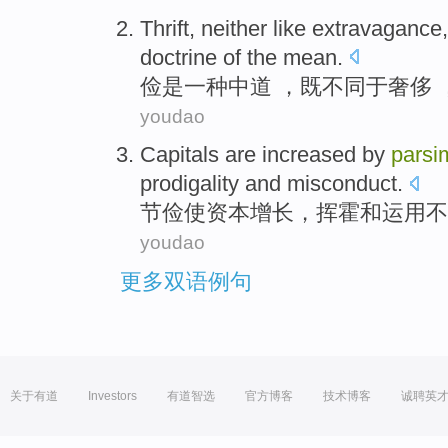
Thrift
,
neither
like
extravagance
doctrine
of the mean.
俭
是
一种
中道
，
既
不同于
奢侈
youdao
Capitals
are
increased
by
parsi
prodigality
and
misconduct
.
节俭使
资本
增长
，
挥霍
和
运用不
youdao
更多双语例句
关于有道
Investors
有道智选
官方博客
技术博客
诚聘英