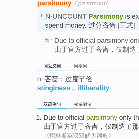
parsimony
/ˈpɑːsɪmənɪ/
N-UNCOUNT
Parsimony
is ex
1.
spend money. 过分吝啬
[正式]
Due to official parsimony on
例：
由于官方过于吝啬，仅制造
同近义词
同根词
n. 吝啬；过度节俭
stinginess
,
illiberality
双语例句
权威例句
Due to
official
parsimony
only
t
由于
官方
过于吝啬，
仅
制造了
那
《柯林斯英汉双解大词典》