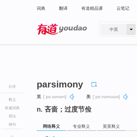
词典
翻译
有道精品课
云笔记
中英
有道 - 网易旗下搜索
parsimony
目录
英
[ˈpɑːsɪməni]
美
[ˈpɑːrsɪmoʊni]
释义
n. 吝啬；过度节俭
权威词典
用法
例句
网络释义
专业释义
英英释义