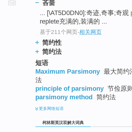
吝啬
go
... [\AT5D0DN0]:奇迹,奇事;奇观
top
replete充满的,装满的 ...
基于211个网页
-
相关网页
简约性
简约法
短语
Maximum Parsimony
最大简约法 
法
principle of parsimony
节俭原则 
parsimony method
简约法
更多
网络短语
柯林斯英汉双解大词典