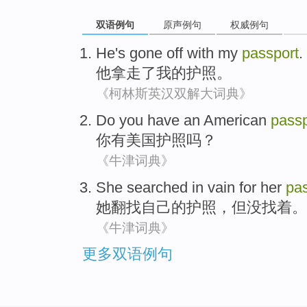
双语例句
原声例句
权威例句
He
's gone off with
my
passport
.
他
拿走
了
我
的
护照
。
《柯林斯英汉双解大词典》
Do you
have
an American
passp
你
有
美国
护照
吗？
《牛津词典》
She
searched
in
vain
for
her
pa
她
翻找
自己
的护照，
但没
找着
。
《牛津词典》
更多双语例句