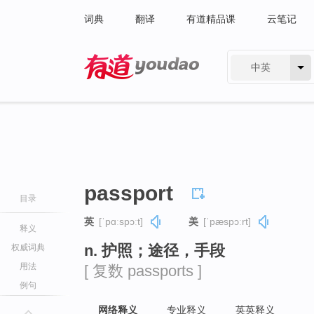
词典
翻译
有道精品课
云笔记
中英
有道 - 网易旗下搜索
passport
目录
英
[ˈpɑːspɔːt]
美
[ˈpæspɔːrt]
释义
n. 护照；途径，手段
权威词典
用法
[ 复数 passports ]
例句
网络释义
专业释义
英英释义