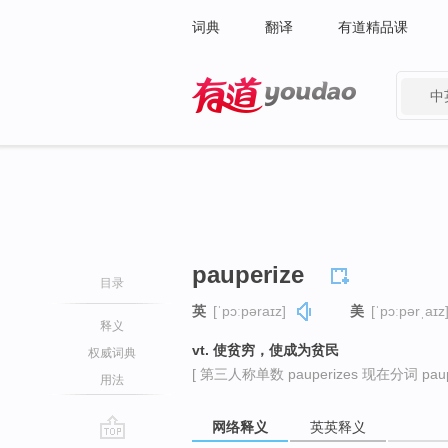
词典
翻译
有道精品课
中
有道 - 网易旗下搜索
pauperize
目录
英
[ˈpɔːpəraɪz]
美
[ˈpɔːpərˌaɪz
释义
vt. 使贫穷，使成为贫民
权威词典
[ 第三人称单数 pauperizes 现在分词 pauper
用法
网络释义
英英释义