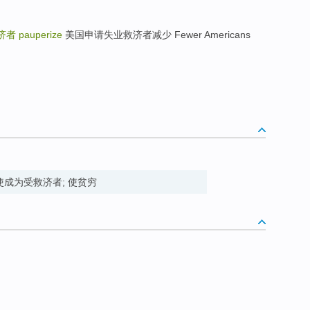
济者
pauperize
美国申请失业救济者减少 Fewer Americans
erish 使成为受救济者; 使贫穷