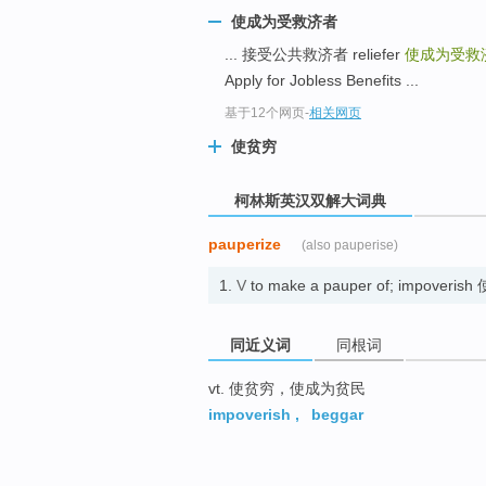
go
使成为受救济者
top
... 接受公共救济者 reliefer
使成为受救
Apply for Jobless Benefits ...
基于12个网页
-
相关网页
使贫穷
柯林斯英汉双解大词典
pauperize
(also pauperise)
1.
V
to make a pauper of; impov
同近义词
同根词
vt. 使贫穷，使成为贫民
impoverish
,
beggar