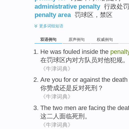
administrative penalty
行政处
penalty area
罚球区，禁区
更多
词组短语
双语例句
原声例句
权威例句
He
was fouled
inside the
penalt
在罚球区内对方队员对
他
犯规
。
《牛津词典》
Are
you
for
or
against the
deat
你
赞成
还是
反对
死刑
？
《牛津词典》
The
two
men
are facing
the dea
这
二
人
面临
死刑
。
《牛津词典》