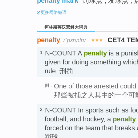
penalty mark
罚球点 ; 发球点 ;
更多
网络短语
柯林斯英汉双解大词典
penalty
CET4 TE
/ˈpɛnəltɪ/
N-COUNT
A
penalty
is a puni
1.
given for doing something which
rule. 刑罚
One of those arrested could 
例：
那些被捕之人其中的一个可
N-COUNT
In sports such as fo
2.
football, and hockey, a
penalty
forced on the team that bre
罚球