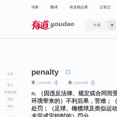
词典
翻译
有道精品课
云笔记
中英
有道 - 网易旗下搜索
penalty
目录
英
[ˈpenəlti]
美
[ˈpenəlti]
释义
n. （因违反法律、规定或合同
权威词典
用法
环境带来的）不利后果，苦难；
例句
处罚；（足球、橄榄球及类似运
未完成定约时的）罚分