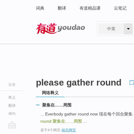
词典
翻译
有道精品课
云笔记
中英
有道 - 网易旗下搜索
please gather round
目录
网络释义
释义
聚集在……周围
翻译
例句
... Everbody gather round now 现在每个回合聚
round
聚集在……周围
...
基于4个网页
-
相关网页
go