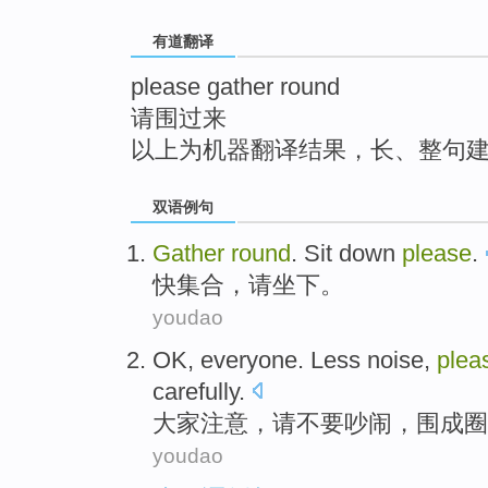
top
有道翻译
please gather round
请围过来
以上为机器翻译结果，长、整句
双语例句
Gather
round
.
Sit
down
please
.
快集合
，
请
坐下
。
youdao
OK
, everyone.
Less noise
,
plea
carefully
.
大家注意
，
请
不要
吵闹
，
围成
圈
youdao