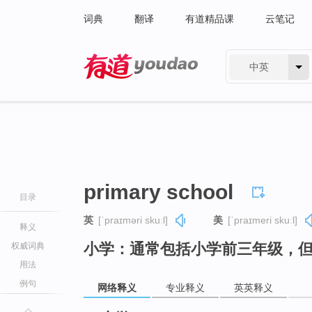
词典
翻译
有道精品课
云笔记
中英
有道 - 网易旗下搜索
primary school
目录
英
[ˈpraɪməri skuːl]
美
[ˈpraɪmeri skuːl]
释义
小学：通常包括小学前三年级，
权威词典
用法
例句
网络释义
专业释义
英英释义