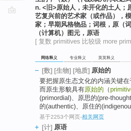
n. <旧>原始人，未开化的土人
艺复兴前的艺术家（或作品），
go
家；早期风格物品；词根，原（
top
（计算机）图元，原语
[ 复数 primitives 比较级 more primi
网络释义
专业释义
英英释义
原始的
[数]
[生物]
[地质]
要把握原生态文化的内涵关键在
而原生形貌具有
原始的
（
primiti
(primordial)、原思的(pre-thou
的(authentic)、原住的(indigenou
基于2253个网页
-
相关网页
原语
[计]