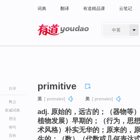
词典
翻译
有道精品课
云笔记
中英
有道 - 网易旗下搜索
primitive
目录
英
[ˈprɪmətɪv]
美
[ˈprɪmətɪv]
释义
adj. 原始的，远古的；（器物
权威词典
用法
植物发展）早期的；（行为，思
例句
术风格）朴实无华的；原来的，
百科
生的；（数）（代数或几何表达