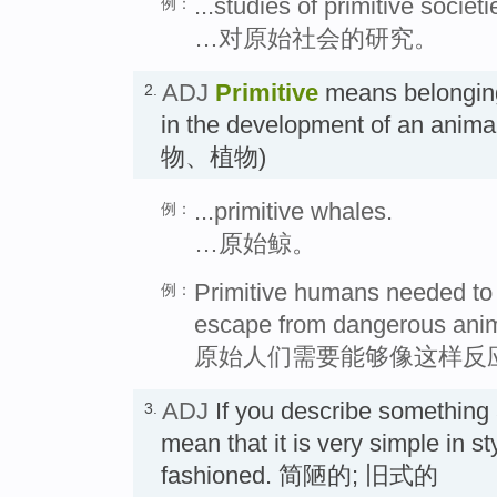
...studies of primitive societi
例：
…对原始社会的研究。
ADJ
Primitive
means belonging 
2.
in the development of an anim
物、植物)
...primitive whales.
例：
…原始鲸。
Primitive humans needed to be
例：
escape from dangerous anim
原始人们需要能够像这样反
ADJ
If you describe something
3.
mean that it is very simple in st
fashioned. 简陋的; 旧式的